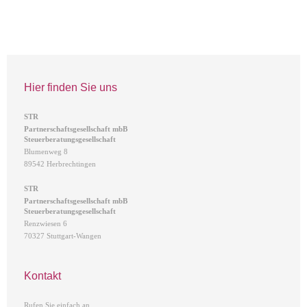
Hier finden Sie uns
STR
Partnerschaftsgesellschaft
mbB
Steuerberatungsgesellschaft
Blumenweg 8
89542 Herbrechtingen
STR
Partnerschaftsgesellschaft
mbB
Steuerberatungsgesellschaft
Renzwiesen 6
70327 Stuttgart-Wangen
Kontakt
Rufen Sie einfach an