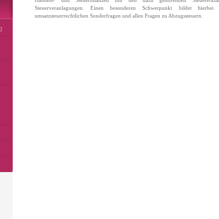
Handels- und Steuerbilanzen mit den dazu gehörenden Steuererklär
Steuerveranlagungen. Einen besonderen Schwerpunkt bildet hierb
umsatzsteuerrechtlichen Sonderfragen und allen Fragen zu Abzugssteuern.
g