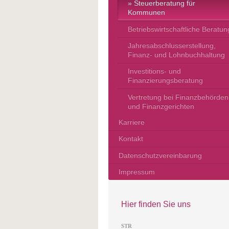
Steuerberatung für
Kommunen
Betriebswirtschaftliche Beratun
Jahresabschlusserstellung,
Finanz- und Lohnbuchhaltung
Investitions- und
Finanzierungsberatung
Vertretung bei Finanzbehörden
und Finanzgerichten
Karriere
Kontakt
Datenschutzvereinbarung
Impressum
Hier finden Sie uns
STR